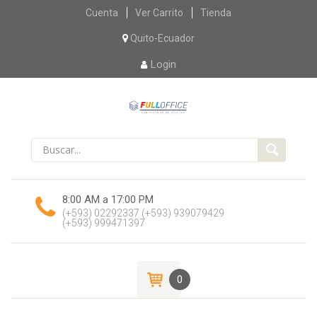
Skip
Cuenta
Ver Carrito
Tienda
to
content
Quito-Ecuador
Login
8:00 AM a 17:00 PM
(+593) 02292337
(+593) 939079429
(+593) 999471397
0