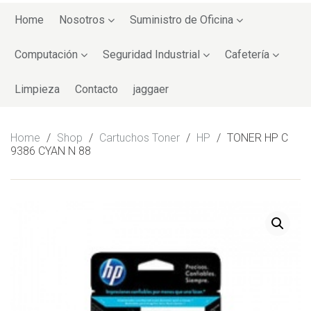
Skip
to
Home
Nosotros
Suministro de Oficina
content
Computación
Seguridad Industrial
Cafetería
Limpieza
Contacto
jaggaer
Home
/
Shop
/
Cartuchos Toner
/
HP
/
TONER HP C
9386 CYAN N 88