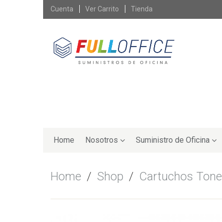
Skip
Cuenta
Ver Carrito
Tienda
to
content
Skip
to
Home
Nosotros
Suministro de Oficina
content
Home
/
Shop
/
Cartuchos Tone