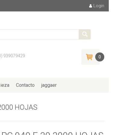
Login
3) 939079429
0
ieza
Contacto
jaggaer
2000 HOJAS