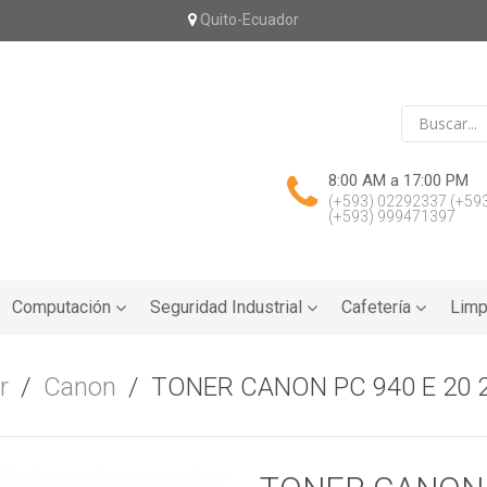
Quito-Ecuador
8:00 AM a 17:00 PM
(+593) 02292337
(+59
(+593) 999471397
Computación
Seguridad Industrial
Cafetería
Limp
r
/
Canon
/
TONER CANON PC 940 E 20 