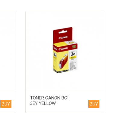
TONER CANON BCI-
3EY YELLOW
BUY
BUY