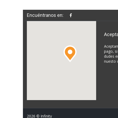
Encuéntranos en:
Acept
Aceptam
pago, si
dudes e
nuesto 
2026
© Infinity