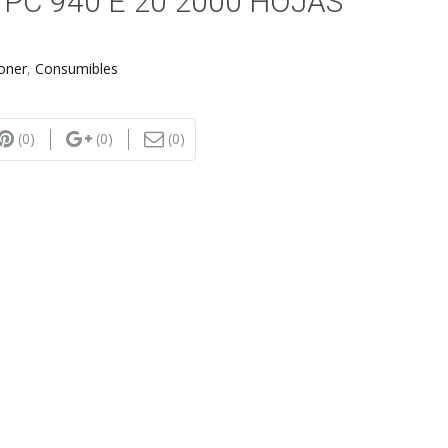
PC 940 E 20 2000 HOJAS
oner
,
Consumibles
(0)
(0)
(0)