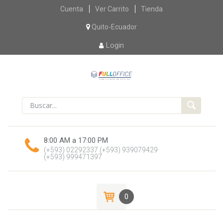
Skip
Cuenta
Ver Carrito
Tienda
to
content
Quito-Ecuador
Login
8:00 AM a 17:00 PM
(+593) 02292337
(+593) 939079429
(+593) 999471397
0