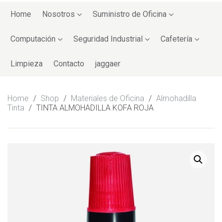
Skip
to
Home
Nosotros
Suministro de Oficina
content
Computación
Seguridad Industrial
Cafetería
Limpieza
Contacto
jaggaer
Home
/
Shop
/
Materiales de Oficina
/
Almohadilla
Tinta
/
TINTA ALMOHADILLA KOFA ROJA