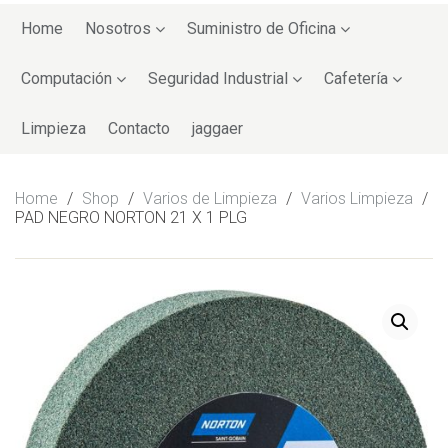
Skip
to
Home
Nosotros
Suministro de Oficina
content
Computación
Seguridad Industrial
Cafetería
Limpieza
Contacto
jaggaer
Home
/
Shop
/
Varios de Limpieza
/
Varios Limpieza
/
PAD NEGRO NORTON 21 X 1 PLG