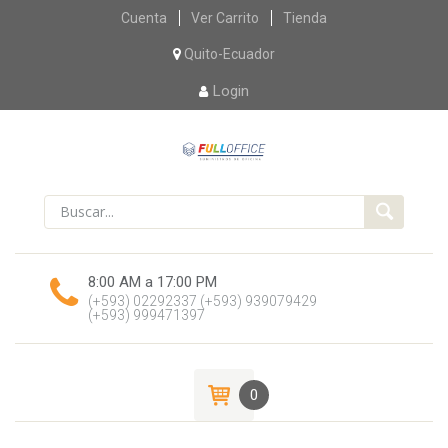
Skip
Cuenta
Ver Carrito
Tienda
to
content
Quito-Ecuador
Login
8:00 AM a 17:00 PM
(+593) 02292337
(+593) 939079429
(+593) 999471397
0