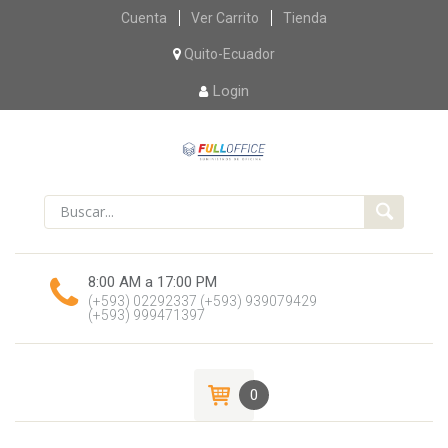
Skip
Cuenta
Ver Carrito
Tienda
to
content
Quito-Ecuador
Login
8:00 AM a 17:00 PM
(+593) 02292337
(+593) 939079429
(+593) 999471397
0