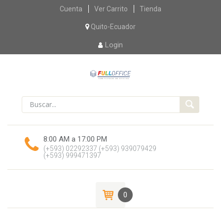
Skip
Cuenta
Ver Carrito
Tienda
to
content
Quito-Ecuador
Login
8:00 AM a 17:00 PM
(+593) 02292337
(+593) 939079429
(+593) 999471397
0