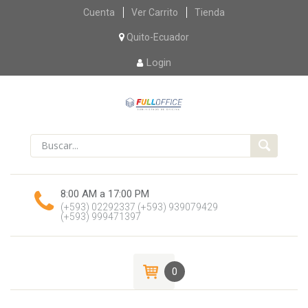
Skip
Cuenta
Ver Carrito
Tienda
to
content
Quito-Ecuador
Login
8:00 AM a 17:00 PM
(+593) 02292337
(+593) 939079429
(+593) 999471397
0