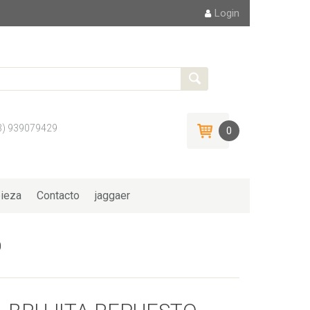
Login
3) 939079429
0
ieza
Contacto
jaggaer
O