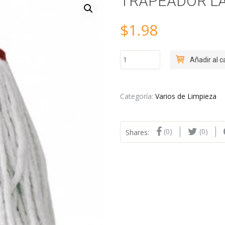
TRAPEADOR LA
$
1.98
TRAPEADOR
Añadir al c
LA
BRUJITA
REPUESTO
cantidad
Categoría:
Varios de Limpieza
(0)
(0)
Shares: