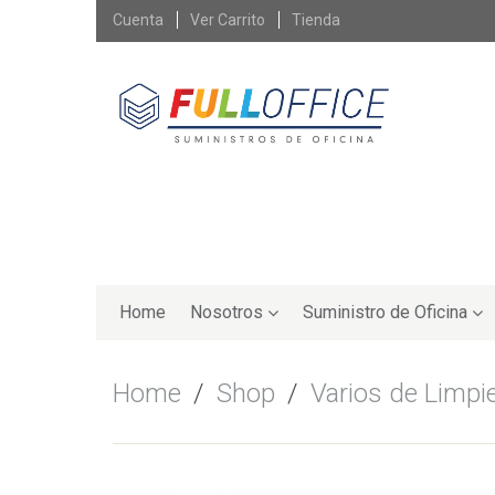
Skip
Cuenta
Ver Carrito
Tienda
to
content
Skip
to
Home
Nosotros
Suministro de Oficina
content
Home
/
Shop
/
Varios de Limpi