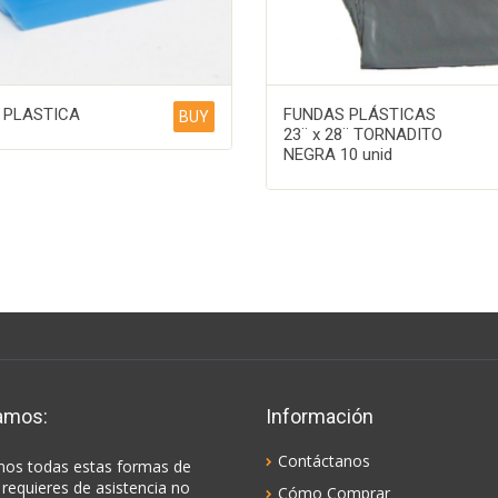
 PLASTICA
FUNDAS PLÁSTICAS
BUY
23¨ x 28¨ TORNADITO
NEGRA 10 unid
amos:
Información
Contáctanos
os todas estas formas de
 requieres de asistencia no
Cómo Comprar