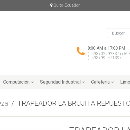
Quito-Ecuador
8:00 AM a 17:00 PM
(+593) 02292337
(+59
(+593) 999471397
Computación
Seguridad Industrial
Cafetería
Limp
eza
/
TRAPEADOR LA BRUJITA REPUEST