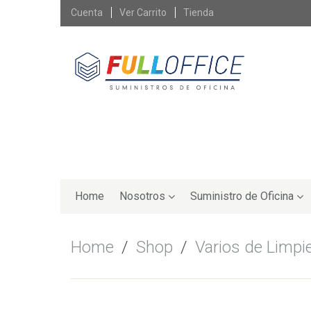
Skip
Cuenta
Ver Carrito
Tienda
to
content
Skip
to
Home
Nosotros
Suministro de Oficina
content
Home
/
Shop
/
Varios de Limpi