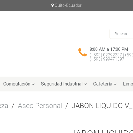
Quito-Ecuador
8:00 AM a 17:00 PM
(+593) 02292337
(+59
(+593) 999471397
Computación
Seguridad Industrial
Cafetería
Limp
eza
/
Aseo Personal
/
JABON LIQUIDO V