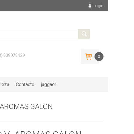
Login
3) 939079429
0
ieza
Contacto
jaggaer
_AROMAS GALON