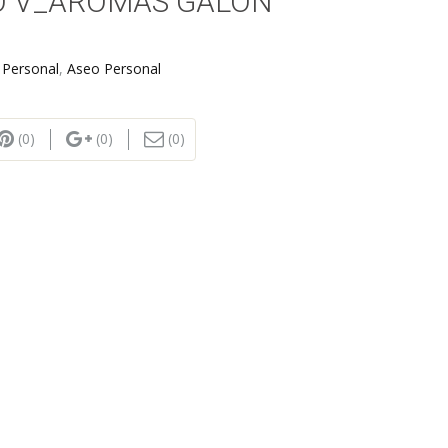
O V_AROMAS GALON
 Personal
,
Aseo Personal
(0)
(0)
(0)