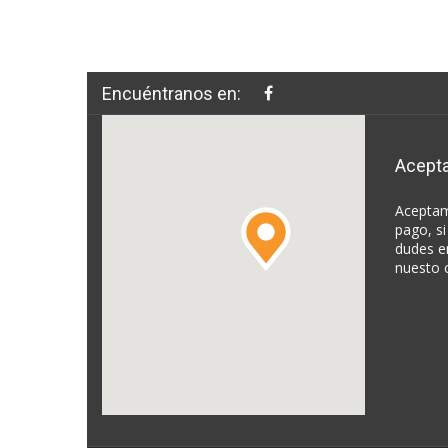
Encuéntranos en:
Acept
Aceptam
pago, si
dudes e
nuesto 