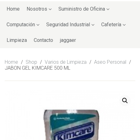
Skip
to
Home
Nosotros
Suministro de Oficina
content
Computación
Seguridad Industrial
Cafetería
Limpieza
Contacto
jaggaer
Home
/
Shop
/
Varios de Limpieza
/
Aseo Personal
/
JABON GEL KIMCARE 500 ML