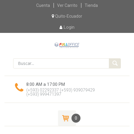
Skip
Cuenta
Ver Carrito
Tienda
to
content
Quito-Ecuador
Login
8:00 AM a 17:00 PM
(+593) 02292337
(+593) 939079429
(+593) 999471397
0