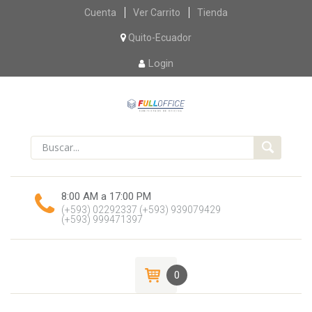
Skip
Cuenta
Ver Carrito
Tienda
to
content
Quito-Ecuador
Login
8:00 AM a 17:00 PM
(+593) 02292337
(+593) 939079429
(+593) 999471397
0