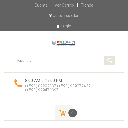
Skip
Cuenta
Ver Carrito
Tienda
to
content
Quito-Ecuador
Login
8:00 AM a 17:00 PM
(+593) 02292337
(+593) 939079429
(+593) 999471397
0