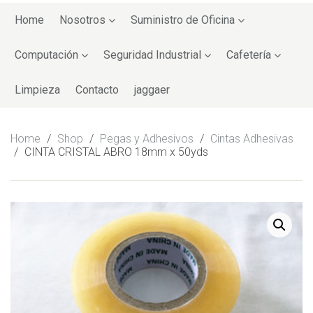
Skip
to
Home
Nosotros
Suministro de Oficina
content
Computación
Seguridad Industrial
Cafetería
Limpieza
Contacto
jaggaer
Home
/
Shop
/
Pegas y Adhesivos
/
Cintas Adhesivas
/
CINTA CRISTAL ABRO 18mm x 50yds