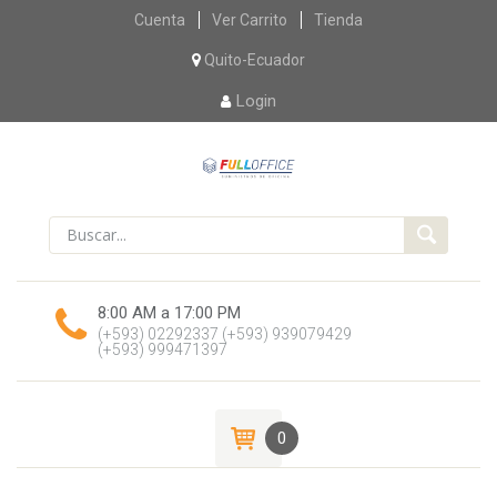
Skip
Cuenta
Ver Carrito
Tienda
to
content
Quito-Ecuador
Login
8:00 AM a 17:00 PM
(+593) 02292337
(+593) 939079429
(+593) 999471397
0