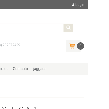
Login
3) 939079429
0
ieza
Contacto
jaggaer