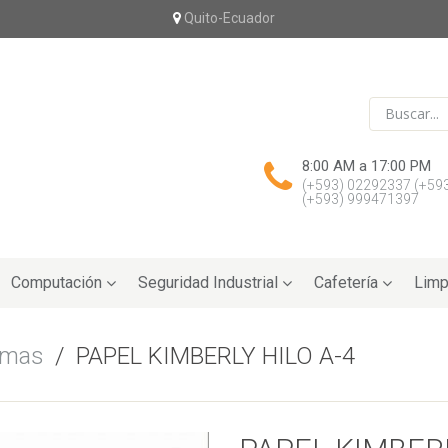
Quito-Ecuador
8:00 AM a 17:00 PM
(+593) 02292337
(+59
(+593) 999471397
Computación
Seguridad Industrial
Cafetería
Limp
smas
/
PAPEL KIMBERLY HILO A-4