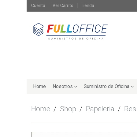
Skip
Cuenta
Ver Carrito
Tienda
to
content
Skip
to
Home
Nosotros
Suministro de Oficina
content
Home
/
Shop
/
Papeleria
/
Re