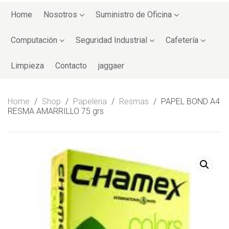
Skip
to
Home
Nosotros
Suministro de Oficina
content
Computación
Seguridad Industrial
Cafetería
Limpieza
Contacto
jaggaer
Home
/
Shop
/
Papeleria
/
Resmas
/
PAPEL BOND A4
RESMA AMARRILLO 75 grs