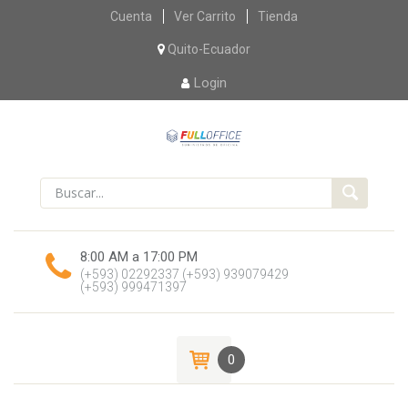
Skip
Cuenta
Ver Carrito
Tienda
to
content
Quito-Ecuador
Login
8:00 AM a 17:00 PM
(+593) 02292337
(+593) 939079429
(+593) 999471397
0