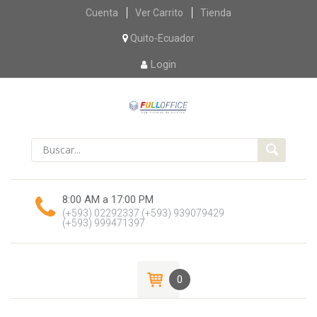
Skip
Cuenta
Ver Carrito
Tienda
to
content
Quito-Ecuador
Login
8:00 AM a 17:00 PM
(+593) 02292337
(+593) 939079429
(+593) 999471397
0