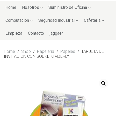
Skip
to
Home
Nosotros
Suministro de Oficina
content
Computación
Seguridad Industrial
Cafetería
Limpieza
Contacto
jaggaer
Home
/
Shop
/
Papeleria
/
Papeles
/
TARJETA DE
INVITACION CON SOBRE KIMBERLY