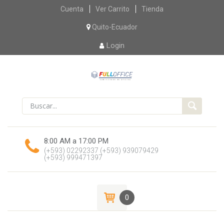
Skip
Cuenta
Ver Carrito
Tienda
to
content
Quito-Ecuador
Login
8:00 AM a 17:00 PM
(+593) 02292337
(+593) 939079429
(+593) 999471397
0