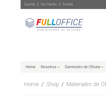
Skip
Cuenta
Ver Carrito
Tienda
to
content
Skip
to
Home
Nosotros
Suministro de Oficina
content
Home
/
Shop
/
Materiales de Of