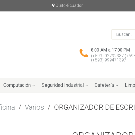
Quito-Ecuador
8:00 AM a 17:00 PM
(+593) 02292337
(+59
(+593) 999471397
Computación
Seguridad Industrial
Cafetería
Limp
icina
/
Varios
/
ORGANIZADOR DE ESCR