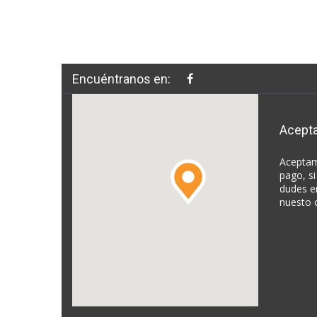
Encuéntranos en:
Acept
Aceptam
pago, si
dudes e
nuesto 