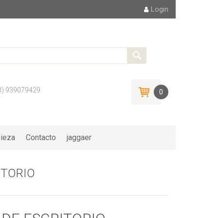
Login
3) 939079429
0
ieza
Contacto
jaggaer
ITORIO