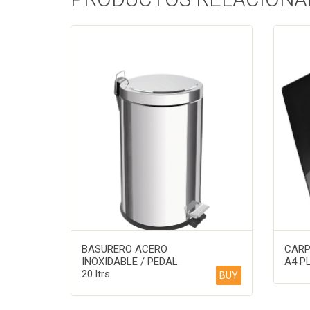
BASURERO ACERO
CARP
INOXIDABLE / PEDAL
A4 P
20 ltrs
BUY