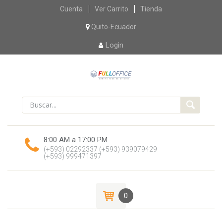
Skip
Cuenta
Ver Carrito
Tienda
to
content
Quito-Ecuador
Login
8:00 AM a 17:00 PM
(+593) 02292337
(+593) 939079429
(+593) 999471397
0