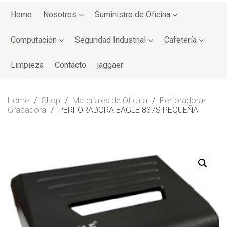
Skip
to
Home
Nosotros
Suministro de Oficina
content
Computación
Seguridad Industrial
Cafetería
Limpieza
Contacto
jaggaer
Home
/
Shop
/
Materiales de Oficina
/
Perforadora-
Grapadora
/
PERFORADORA EAGLE 837S PEQUEÑA