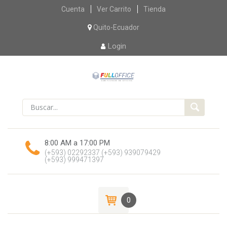
Skip
Cuenta
Ver Carrito
Tienda
to
content
Quito-Ecuador
Login
8:00 AM a 17:00 PM
(+593) 02292337
(+593) 939079429
(+593) 999471397
0