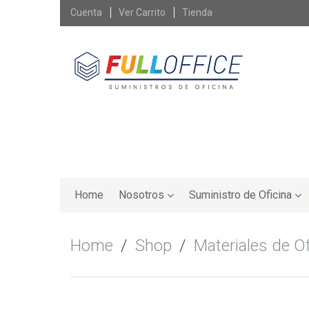
Skip
Cuenta
Ver Carrito
Tienda
to
content
Skip
to
Home
Nosotros
Suministro de Oficina
content
Home
/
Shop
/
Materiales de Of