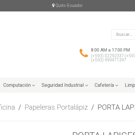
Quito-Ecuador
8:00 AM a 17:00 PM
(+593) 02292337
(+59
(+593) 999471397
Computación
Seguridad Industrial
Cafetería
Limp
icina
/
Papeleras Portalápiz
/
PORTA LAP