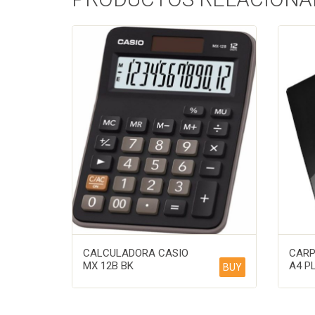
CALCULADORA CASIO
CARP
MX 12B BK
A4 P
BUY