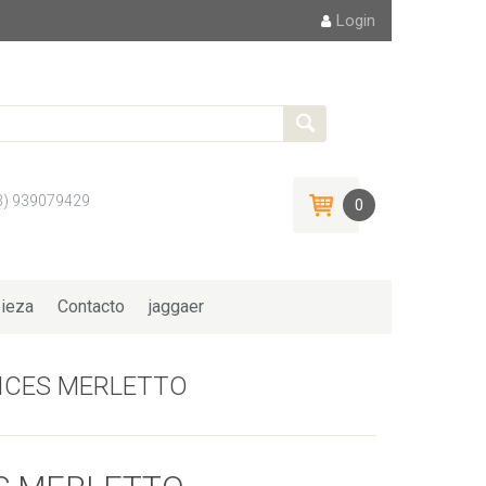
Login
3) 939079429
0
ieza
Contacto
jaggaer
ICES MERLETTO