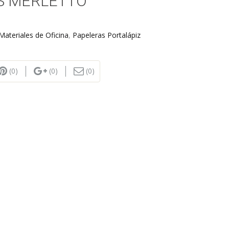
S MERLETTO
Materiales de Oficina
,
Papeleras Portalápiz
(0)
(0)
(0)