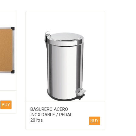
BUY
BASURERO ACERO
INOXIDABLE / PEDAL
20 ltrs
BUY