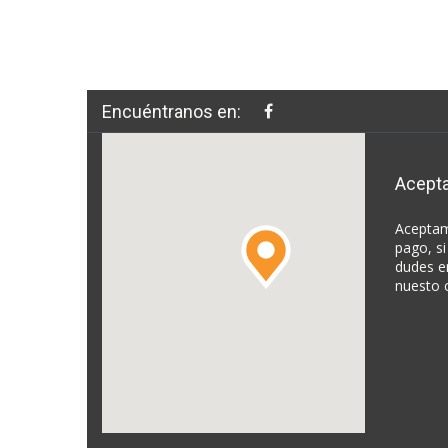
Encuéntranos en:
Acept
Aceptam
pago, si
dudes e
nuesto 