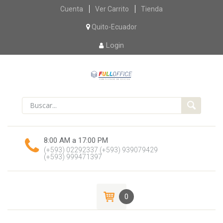
Skip
Cuenta
Ver Carrito
Tienda
to
content
Quito-Ecuador
Login
8:00 AM a 17:00 PM
(+593) 02292337
(+593) 939079429
(+593) 999471397
0