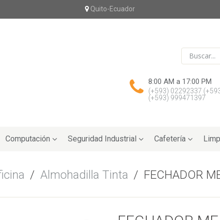
Quito-Ecuador
8:00 AM a 17:00 PM
(+593) 02292337
(+59
(+593) 999471397
Computación
Seguridad Industrial
Cafetería
Limp
icina
/
Almohadilla Tinta
/
FECHADOR M