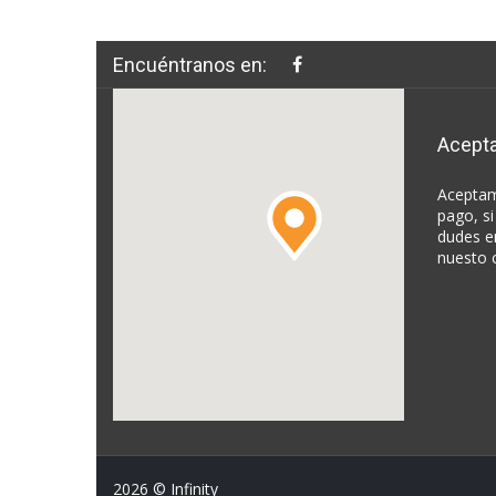
Encuéntranos en:
Acept
Aceptam
pago, si
dudes e
nuesto 
2026
© Infinity