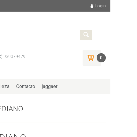
Login
3) 939079429
0
ieza
Contacto
jaggaer
EDIANO