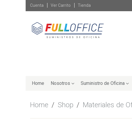
Skip
Cuenta
Ver Carrito
Tienda
to
content
Skip
to
Home
Nosotros
Suministro de Oficina
content
Home
/
Shop
/
Materiales de Of