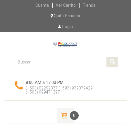
Skip
Cuenta
Ver Carrito
Tienda
to
content
Quito-Ecuador
Login
8:00 AM a 17:00 PM
(+593) 02292337
(+593) 939079429
(+593) 999471397
0