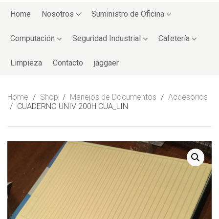
Skip
to
Home
Nosotros
Suministro de Oficina
content
Computación
Seguridad Industrial
Cafetería
Limpieza
Contacto
jaggaer
Home
/
Shop
/
Manejos de Documentos
/
Accesorios
/
CUADERNO UNIV 200H CUA_LIN