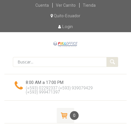
Skip
Cuenta
Ver Carrito
Tienda
to
content
Quito-Ecuador
Login
8:00 AM a 17:00 PM
(+593) 02292337
(+593) 939079429
(+593) 999471397
0