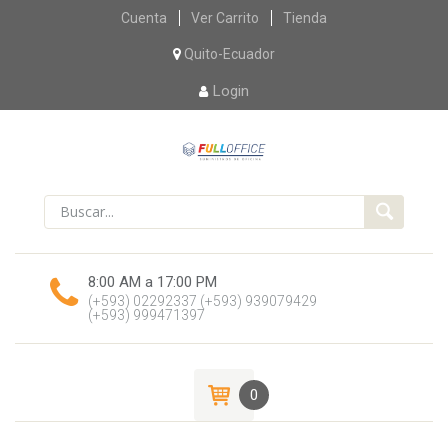
Skip
Cuenta
Ver Carrito
Tienda
to
content
Quito-Ecuador
Login
8:00 AM a 17:00 PM
(+593) 02292337
(+593) 939079429
(+593) 999471397
0