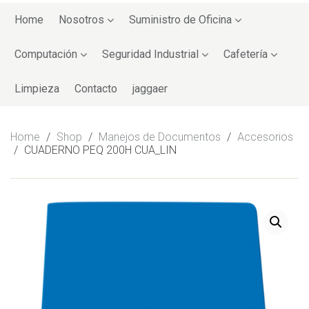
Skip
to
Home
Nosotros
Suministro de Oficina
content
Computación
Seguridad Industrial
Cafetería
Limpieza
Contacto
jaggaer
Home
/
Shop
/
Manejos de Documentos
/
Accesorios
/
CUADERNO PEQ 200H CUA_LIN