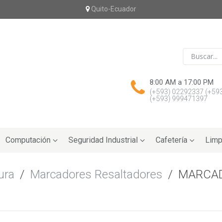
Quito-Ecuador
8:00 AM a 17:00 PM
(+593) 02292337
(+59
(+593) 999471397
Computación
Seguridad Industrial
Cafetería
Limp
ura
/
Marcadores Resaltadores
/
MARCAD