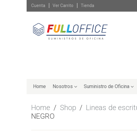
Skip
Cuenta
Ver Carrito
Tienda
to
content
Skip
to
Home
Nosotros
Suministro de Oficina
content
Home
/
Shop
/
Lineas de escrit
NEGRO