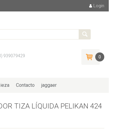
Login
3) 939079429
0
ieza
Contacto
jaggaer
OR TIZA LÍQUIDA PELIKAN 424