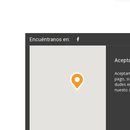
Encuéntranos en:
Acept
Aceptam
pago, si
dudes e
nuesto 