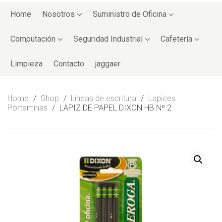
Skip
to
Home
Nosotros
Suministro de Oficina
content
Computación
Seguridad Industrial
Cafetería
Limpieza
Contacto
jaggaer
Home
/
Shop
/
Lineas de escritura
/
Lapices
Portaminas
/
LAPIZ DE PAPEL DIXON HB Nº 2