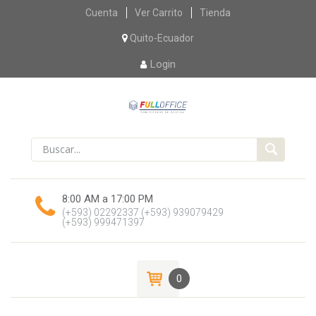
Skip
Cuenta
Ver Carrito
Tienda
to
content
Quito-Ecuador
Login
8:00 AM a 17:00 PM
(+593) 02292337
(+593) 939079429
(+593) 999471397
0