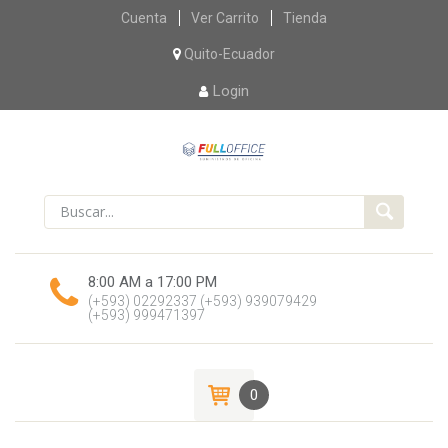
Skip
Cuenta
Ver Carrito
Tienda
to
content
Quito-Ecuador
Login
8:00 AM a 17:00 PM
(+593) 02292337
(+593) 939079429
(+593) 999471397
0