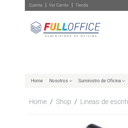
Skip
Cuenta
Ver Carrito
Tienda
to
content
Skip
to
Home
Nosotros
Suministro de Oficina
content
Home
/
Shop
/
Lineas de escrit