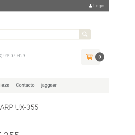
Login
3) 939079429
0
ieza
Contacto
jaggaer
HARP UX-355