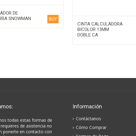
ADOR DE
RRA SNOWMAN
BUY
CINTA CALCULADORA
BICOLOR 13MM
DOBLE CA
amos:
Información
Contáctanos
os todas estas formas de
 requieres de asistencia no
Cómo Comprar
n ponerte en contacto con