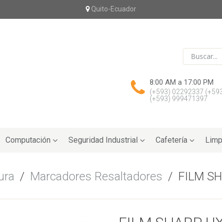
Quito-Ecuador
8:00 AM a 17:00 PM
(+593) 02292337
(+59
(+593) 999471397
Computación
Seguridad Industrial
Cafetería
Limp
ura
/
Marcadores Resaltadores
/
FILM S