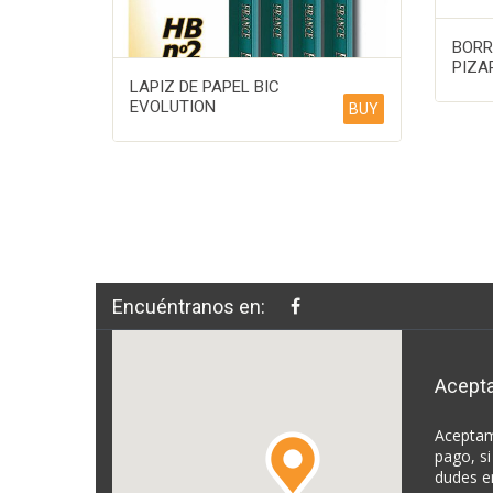
BORR
PIZA
LAPIZ DE PAPEL BIC
EVOLUTION
BUY
Encuéntranos en:
Acept
Aceptam
pago, si
dudes e