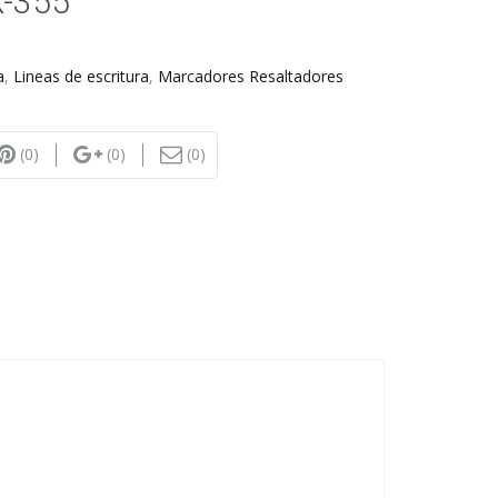
-355
a
,
Lineas de escritura
,
Marcadores Resaltadores
(0)
(0)
(0)