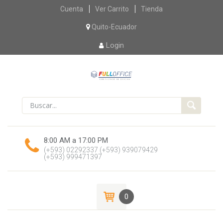
Skip
Cuenta
Ver Carrito
Tienda
to
content
Quito-Ecuador
Login
8:00 AM a 17:00 PM
(+593) 02292337
(+593) 939079429
(+593) 999471397
0