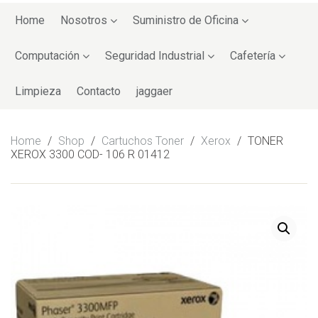
Skip
to
Home
Nosotros
Suministro de Oficina
content
Computación
Seguridad Industrial
Cafetería
Limpieza
Contacto
jaggaer
Home
/
Shop
/
Cartuchos Toner
/
Xerox
/
TONER
XEROX 3300 COD- 106 R 01412