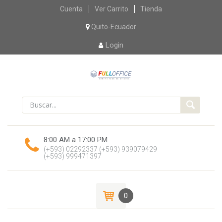
Skip
Cuenta
Ver Carrito
Tienda
to
content
Quito-Ecuador
Login
8:00 AM a 17:00 PM
(+593) 02292337
(+593) 939079429
(+593) 999471397
0