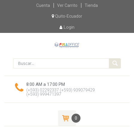
Skip
Cuenta
Ver Carrito
Tienda
to
content
Quito-Ecuador
Login
8:00 AM a 17:00 PM
(+593) 02292337
(+593) 939079429
(+593) 999471397
0