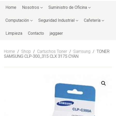
Skip
to
Home
Nosotros
Suministro de Oficina
content
Computación
Seguridad Industrial
Cafetería
Limpieza
Contacto
jaggaer
Home
/
Shop
/
Cartuchos Toner
/
Samsung
/
TONER
SAMSUNG CLP-300_315 CLX 3175 CYAN