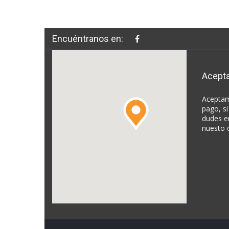
Encuéntranos en:
Acept
Aceptam
pago, si
dudes e
nuesto 