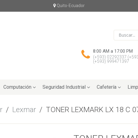
Quito-Ecuador
8:00 AM a 17:00 PM
(+593) 02292337
(+59
(+593) 999471397
Computación
Seguridad Industrial
Cafetería
Limp
r
/
Lexmar
/
TONER LEXMARK LX 18 C 0