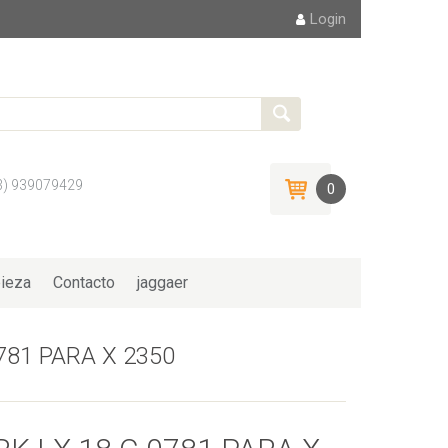
Login
3) 939079429
0
ieza
Contacto
jaggaer
781 PARA X 2350