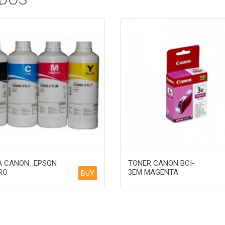
A CANON_EPSON
TONER CANON BCI-
RO
3EM MAGENTA
BUY