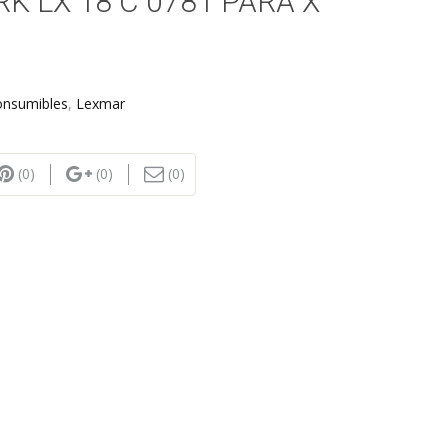
 LX 18 C 0781 PARA X
onsumibles
,
Lexmar
(0)
(0)
(0)