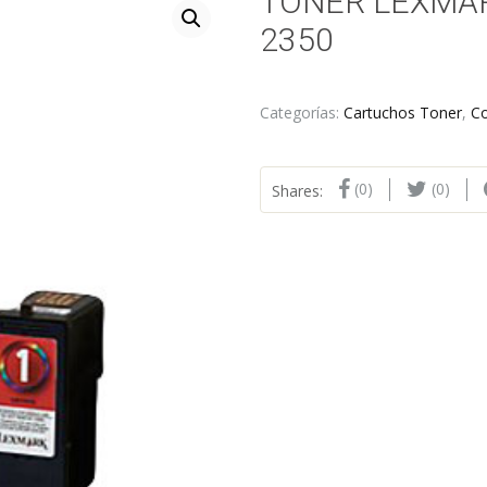
TONER LEXMARK
2350
Categorías:
Cartuchos Toner
,
C
(0)
(0)
Shares: