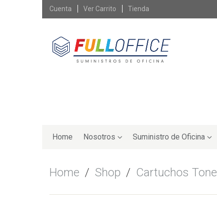
Skip
Cuenta
Ver Carrito
Tienda
to
content
Skip
to
Home
Nosotros
Suministro de Oficina
content
Home
/
Shop
/
Cartuchos Tone