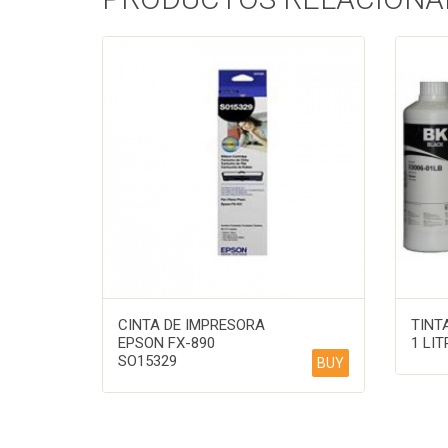
CINTA DE IMPRESORA
TINT
EPSON FX-890
1 LIT
SO15329
BUY