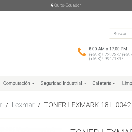
Quito-Ecuador
8:00 AM a 17:00 PM
(+593) 02292337
(+59
(+593) 999471397
Computación
Seguridad Industrial
Cafetería
Limp
r
/
Lexmar
/
TONER LEXMARK 18 L 0042