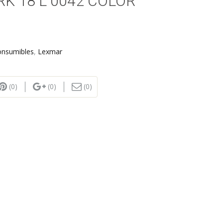
K 18 L 0042 COLOR
onsumibles
,
Lexmar
(0)
(0)
(0)