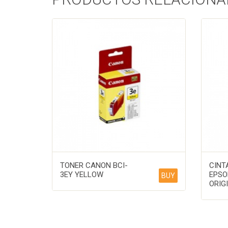
TONER CANON BCI-
CINT
3EY YELLOW
EPSO
BUY
ORIG