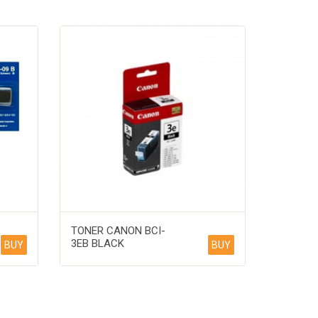
TONER CANON BCI-
3EB BLACK
BUY
BUY