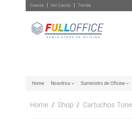
Skip
Cuenta
Ver Carrito
Tienda
to
content
Skip
to
Home
Nosotros
Suministro de Oficina
content
Home
/
Shop
/
Cartuchos Tone