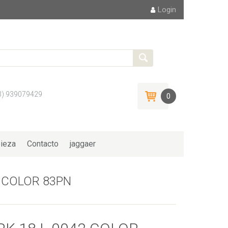
Login
3) 939079429
0
ieza
Contacto
jaggaer
 COLOR 83PN