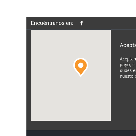
Encuéntranos en:
Acept
Aceptam
pago, si
dudes e
nuesto 