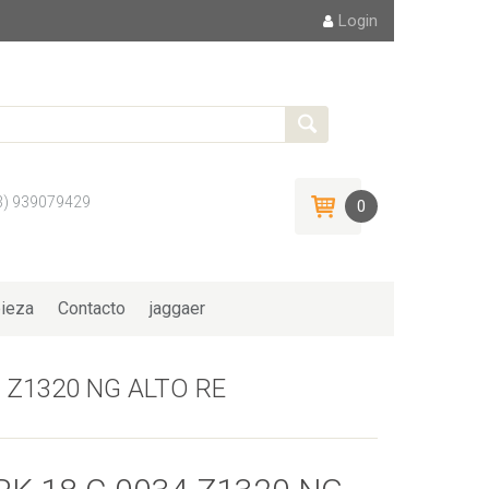
Login
3) 939079429
0
ieza
Contacto
jaggaer
 Z1320 NG ALTO RE