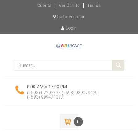
Skip
Cuenta
Ver Carrito
Tienda
to
content
Quito-Ecuador
Login
8:00 AM a 17:00 PM
(+593) 02292337
(+593) 939079429
(+593) 999471397
0