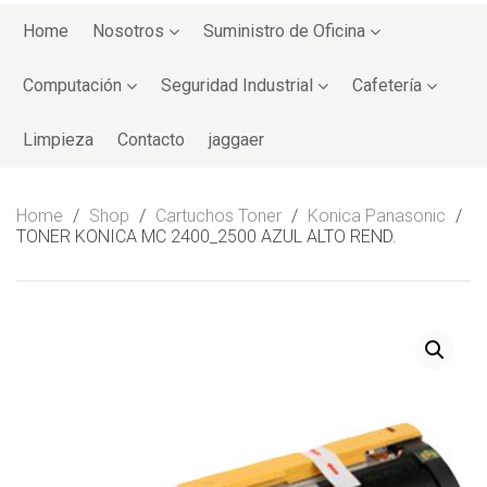
Skip
to
Home
Nosotros
Suministro de Oficina
content
Computación
Seguridad Industrial
Cafetería
Limpieza
Contacto
jaggaer
Home
/
Shop
/
Cartuchos Toner
/
Konica Panasonic
/
TONER KONICA MC 2400_2500 AZUL ALTO REND.