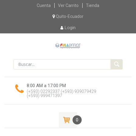
Skip
Cuenta
Ver Carrito
Tienda
to
content
Quito-Ecuador
Login
8:00 AM a 17:00 PM
(+593) 02292337
(+593) 939079429
(+593) 999471397
0