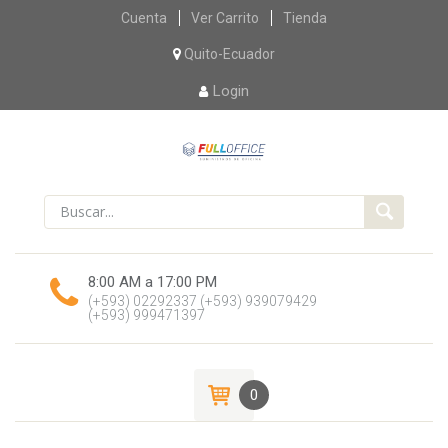
Skip
Cuenta
Ver Carrito
Tienda
to
content
Quito-Ecuador
Login
8:00 AM a 17:00 PM
(+593) 02292337
(+593) 939079429
(+593) 999471397
0