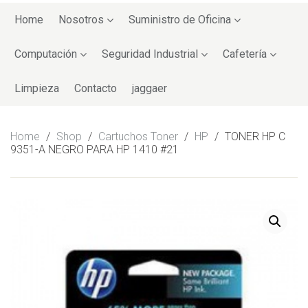
Skip
to
Home
Nosotros
Suministro de Oficina
content
Computación
Seguridad Industrial
Cafetería
Limpieza
Contacto
jaggaer
Home
/
Shop
/
Cartuchos Toner
/
HP
/
TONER HP C
9351-A NEGRO PARA HP 1410 #21