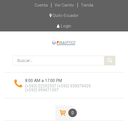
Skip
Cuenta
Ver Carrito
Tienda
to
content
Quito-Ecuador
Login
8:00 AM a 17:00 PM
(+593) 02292337
(+593) 939079429
(+593) 999471397
0