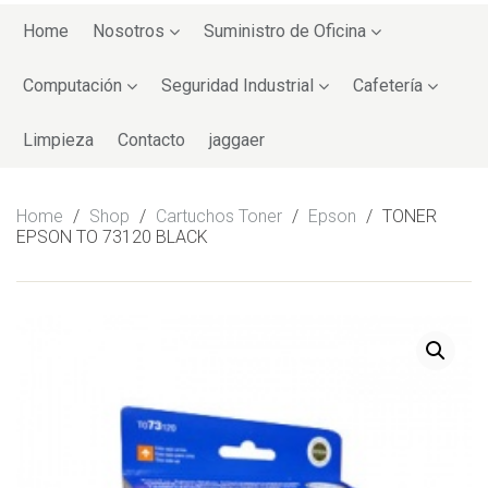
Skip
to
Home
Nosotros
Suministro de Oficina
content
Computación
Seguridad Industrial
Cafetería
Limpieza
Contacto
jaggaer
Home
/
Shop
/
Cartuchos Toner
/
Epson
/
TONER
EPSON TO 73120 BLACK