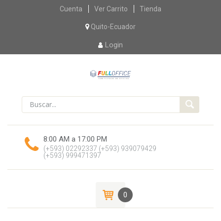
Skip
Cuenta
Ver Carrito
Tienda
to
content
Quito-Ecuador
Login
8:00 AM a 17:00 PM
(+593) 02292337
(+593) 939079429
(+593) 999471397
0