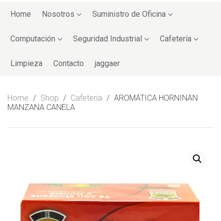
Skip
to
Home
Nosotros
Suministro de Oficina
content
Computación
Seguridad Industrial
Cafetería
Limpieza
Contacto
jaggaer
Home
/
Shop
/
Cafeteria
/
AROMÁTICA HORNINAN
MANZANA CANELA