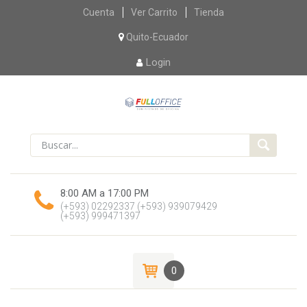
Skip
Cuenta
Ver Carrito
Tienda
to
content
Quito-Ecuador
Login
8:00 AM a 17:00 PM
(+593) 02292337
(+593) 939079429
(+593) 999471397
0