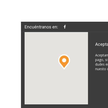
Encuéntranos en:
Acept
Aceptam
pago, si
dudes e
nuesto 