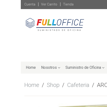
Skip
Cuenta
Ver Carrito
Tienda
to
content
Skip
to
Home
Nosotros
Suministro de Oficina
content
Home
/
Shop
/
Cafeteria
/
AR