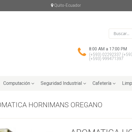
Quito-Ecuador
8:00 AM a 17:00 PM
(+593) 02292337
(+59
(+593) 999471397
Computación
Seguridad Industrial
Cafetería
Limp
OMATICA HORNIMANS OREGANO