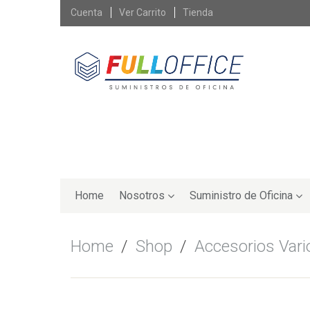
Skip
Cuenta
Ver Carrito
Tienda
to
content
Skip
to
Home
Nosotros
Suministro de Oficina
content
Home
/
Shop
/
Accesorios Vari