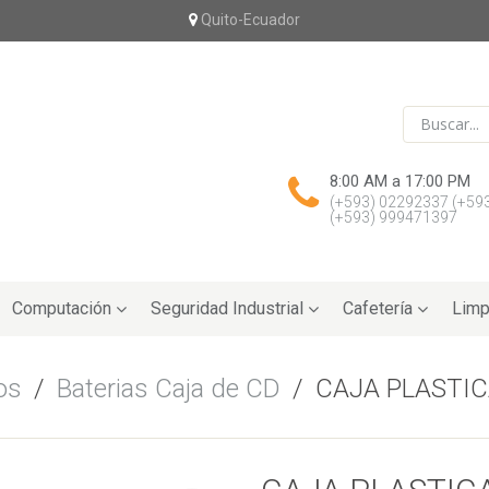
Quito-Ecuador
8:00 AM a 17:00 PM
(+593) 02292337
(+59
(+593) 999471397
Computación
Seguridad Industrial
Cafetería
Limp
os
/
Baterias Caja de CD
/
CAJA PLASTIC