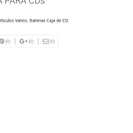
A PARA CDs
rticulos Varios
,
Baterias Caja de CD
(0)
(0)
(0)