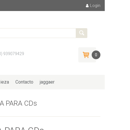
Login
3) 939079429
0
ieza
Contacto
jaggaer
A PARA CDs