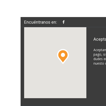
Encuéntranos en:
Acept
Aceptam
pago, si
dudes e
nuesto 