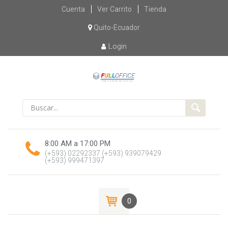
Skip
Cuenta
Ver Carrito
Tienda
to
content
Quito-Ecuador
Login
8:00 AM a 17:00 PM
(+593) 02292337
(+593) 939079429
(+593) 999471397
0