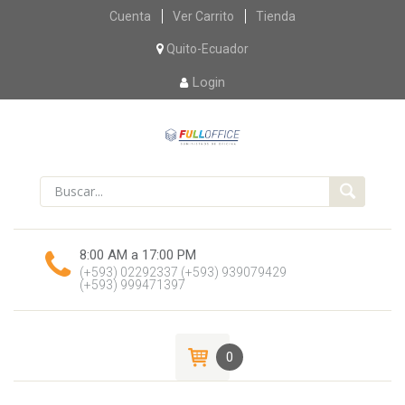
Skip
Cuenta
Ver Carrito
Tienda
to
content
Quito-Ecuador
Login
8:00 AM a 17:00 PM
(+593) 02292337
(+593) 939079429
(+593) 999471397
0