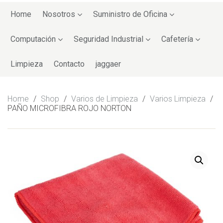
Skip
to
Home
Nosotros
Suministro de Oficina
content
Computación
Seguridad Industrial
Cafetería
Limpieza
Contacto
jaggaer
Home
/
Shop
/
Varios de Limpieza
/
Varios Limpieza
/
PAÑO MICROFIBRA ROJO NORTON