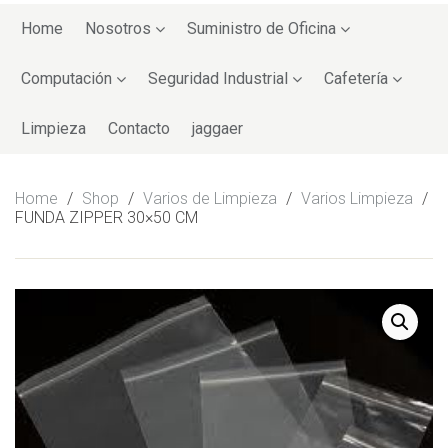
Skip
to
Home
Nosotros
Suministro de Oficina
content
Computación
Seguridad Industrial
Cafetería
Limpieza
Contacto
jaggaer
Home
/
Shop
/
Varios de Limpieza
/
Varios Limpieza
/
FUNDA ZIPPER 30×50 CM