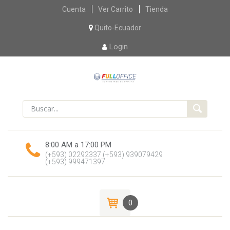
Skip
Cuenta
Ver Carrito
Tienda
to
content
Quito-Ecuador
Login
8:00 AM a 17:00 PM
(+593) 02292337
(+593) 939079429
(+593) 999471397
0