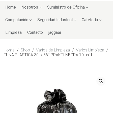
Skip
to
Home
Nosotros
Suministro de Oficina
content
Computación
Seguridad Industrial
Cafetería
Limpieza
Contacto
jaggaer
Home
/
Shop
/
Varios de Limpieza
/
Varios Limpieza
/
FUNA PLÁSTICA 30¨x 36¨ PRAKTI NEGRA 10 unid.