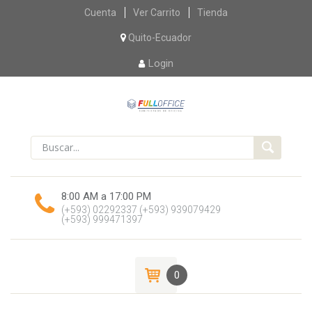
Skip
Cuenta
Ver Carrito
Tienda
to
content
Quito-Ecuador
Login
8:00 AM a 17:00 PM
(+593) 02292337
(+593) 939079429
(+593) 999471397
0