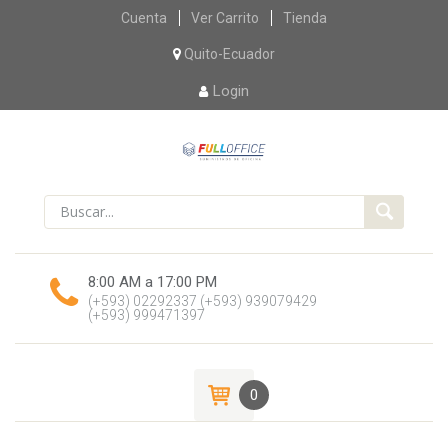
Skip
Cuenta
Ver Carrito
Tienda
to
content
Quito-Ecuador
Login
8:00 AM a 17:00 PM
(+593) 02292337
(+593) 939079429
(+593) 999471397
0