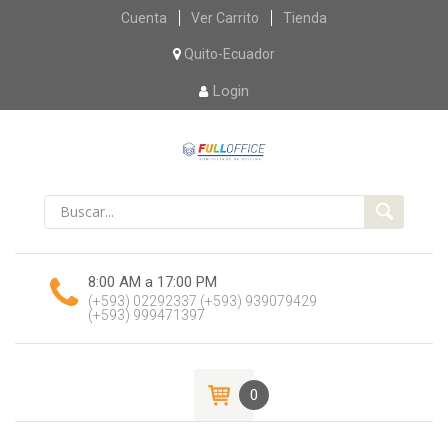
Skip
Cuenta
Ver Carrito
Tienda
to
content
Quito-Ecuador
Login
8:00 AM a 17:00 PM
(+593) 02292337
(+593) 939079429
(+593) 999471397
0