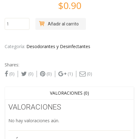
$
0.90
DESODORANTE
Añadir al carrito
AMBIENTAL
PASTILLA
BAÑO
cantidad
Categoría:
Desodorantes y Desinfectantes
Shares:
(0)
(0)
(0)
(1)
(0)
VALORACIONES (0)
VALORACIONES
No hay valoraciones aún.